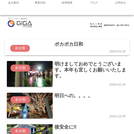
会社案内
事業内容
採用情報
ブログ
お問合せ
ポカポカ日和
未分類
2024.03.10
明けましておめでとうございま
未分類
す。本年も宜しくお願いいたしま
す。
2024.01.16
明日への。。。。
未分類
2023.12.20
後安全に‼️
未分類